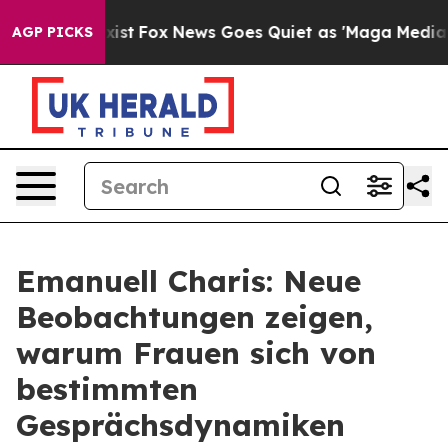
y Exist
Fox News Goes Quiet as 'Maga Media Pipeline' 
AGP PICKS
Emanuell Charis: Neue
Beobachtungen zeigen,
warum Frauen sich von
bestimmten
Gesprächsdynamiken